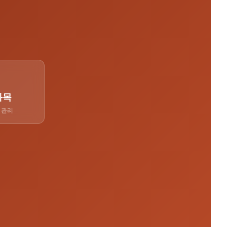
과목
 관리